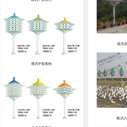
塔式五
塔式中型系列
欧式八座